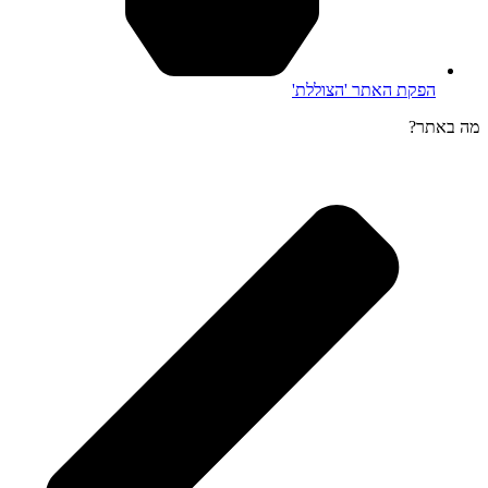
הפקת האתר 'הצוללת'
מה באתר?