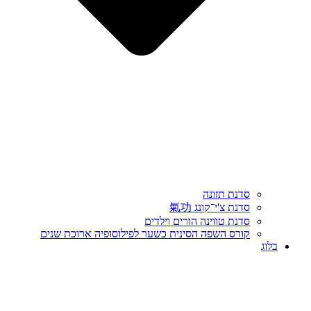
סדנת תזונה
סדנת צ'י־קונג 氣功
סדנת טווינה הורים וילדים
קורס השפה הסינית כשער לפילוסופיה ארוכת שנים
בלוג