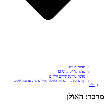
סדנת תזונה
סדנת צ'י־קונג 氣功
סדנת טווינה הורים וילדים
קורס השפה הסינית כשער לפילוסופיה ארוכת שנים
בלוג
מחבר:
האולן