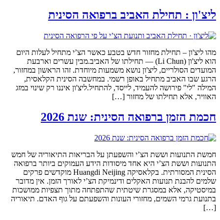
ליצ'ון : תחילת האביב ברפואה הסינית
מהו ליצ'ון – תחילת מחזור חדש בטבע כאשר הצ’י מתחיל לעלות היום
הוא ליצ'ון (Li Chun) — תחילתו של האביב.מבין עשרים וארבעת
המועדים הסולריים, ליצ'ון נושא משמעות מיוחדת. זהו הראשון במחזור,
הרגע שבו האביב מתחיל באופן רשמי. במחשבה הסינית הקלאסית,
המילה "לי" פירושה להעמיד, לייסד, להתחיל.ליצ'ון איננו רק שינוי במזג
האוויר, אלא תחילתו של מחזור […]
חכמת הזמן ברפואה הסינית: שנת 2026
חמשת התנועות וששת הצ’י והשפעתן על הבריאות התיאוריה של חמש
התנועות וששת הצ’י היא אחד מיסודות הידע העמוקים ביותר ברפואה
הסינית המסורתית. בקלאסיקה Huangdi Neijing מוקדשים פרקים
שלמים להבנת תנועות האקלים ודינמיקת הצ’י לאורך הזמן. אין מדובר
במיסטיקה, אלא במסגרת שיטתית שהתפתחה מתוך תצפיות ממושכות
בתנועת גרמי השמים, מחזורי העונות והשפעתם על גוף האדם. תיאוריה
[…]