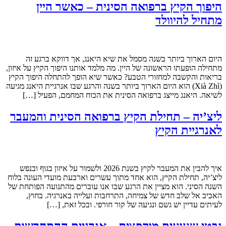
היפוך הקיץ ברפואה הסינית – כאשר היין
מתחיל להיוולד
היום הארוך ביותר בשנה מסמל את שיא היאנג, אך דווקא ברגע זה
מתחילה הופעתו הראשונה של היין. מה מלמד אותנו היפוך הקיץ על איזון,
בריאות והקשבה למחזורי הטבע? כאשר שיא הופך להתחלה היפוך הקיץ
(Xià Zhì) הוא היום הארוך ביותר בשנה והרגע שבו אנרגיית היאנג מגיעה
לשיאה. היאנג מייצג ברפואה הסינית את הכוח המחמם, הפעיל […]
ליצ’יה – תחילת הקיץ ברפואה הסינית והמעבר
לאנרגיית הקיץ
איך להבין את המעבר לקיץ בשנת 2026 ולשמור על איזון בגוף ובנפש
ליצ’יה, תחילת הקיץ, הוא אחד מתוך עשרים וארבעת מועדי העונה בלוח
השנה הסיני. הוא מציין את הרגע שבו אנו עוברים מהתנועה הפותחת של
האביב אל שלב חדש של צמיחה, התרחבות ועלייה באנרגיה. בחוץ,
לעיתים עדיין יש גשם ונגיעה של קור חורפי. ובכל זאת, […]