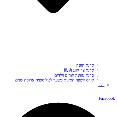
סדנת תזונה
סדנת צ'י־קונג 氣功
סדנת טווינה הורים וילדים
קורס השפה הסינית כשער לפילוסופיה ארוכת שנים
בלוג
Facebook