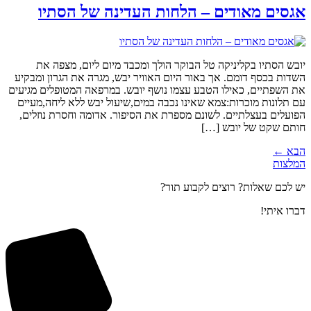
אגסים מאודים – הלחות העדינה של הסתיו
יובש הסתיו בקליניקה טל הבוקר הולך ומכבד מיום ליום, מצפה את
השדות בכסף דומם. אך באור היום האוויר יבש, מגרה את הגרון ומבקיע
את השפתיים, כאילו הטבע עצמו נושף יובש. במרפאה המטופלים מגיעים
עם תלונות מוכרות:צמא שאינו נכבה במים,שיעול יבש ללא ליחה,מעיים
הפועלים בעצלתיים. לשונם מספרת את הסיפור. אדומה וחסרת נוזלים,
חותם שקט של יובש […]
הבא
←
המלצות
יש לכם שאלות? רוצים לקבוע תור?
דברו איתי!