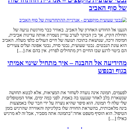
נבטי שעועית מוקפצים – אנרגיית ההתחדשות
של סוף האביב
הגענו אל החודש האחרון של האביב. באוויר כבר מורגשת נגיעה של
תחילת הקיץ, אך בין הבוקר לערב עדיין נשמרת אותה עדינות אביבית,
חמימה ורכה, שנושאת בתוכה תנועה של חיים העולים כלפי מעלה. האביב
הוא עונת הנבטים. נבטי שעועית, נבטי סויה, נבטי אפונה ועלים צעירים
הם ביטוי לרגע שבו החיים רק מתחילים לפרוץ. אין בהם את […]
מהידיעה אל ההבנה – איך מתחיל שינוי אמיתי
בגוף ובנפש
לפעמים, תמונה אינה נועדה לשחזר את המציאות, אלא לבטא תחושה
שנשארת בלב לאחר שנגענו בה באמת. לפני כמה ימים, אחד המטופלים
שלי שלח לי תמונה. הוא סיפר שהיא נוצרה על ידי חבר שלו באמצעות
בינה מלאכותית, בהשראת החוויה שלו בקליניקה והאווירה שהרגיש בזמן
הטיפול. הוא הוסיף משפט אחד:"בתמונה אתה מסביר, אבל זה לא מרגיש
כאילו […]