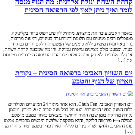
קדחת השחת ונזלת אלרגית: מה הגוף מנסה
לומר ואיך ניתן לאזן לפי הרפואה הסינית
כאשר האביב עובר את מחציתו, מתחיל להופיע דפוס ברור בקליניקה.
מטופלים רבים מגיעים עם תלונות דומות:גרד בעיניים, דמעות מרובות,
גרד באף ונזלת מימית, ללא סימנים של הצטננות. חלקם חווים גם גרד
בעור, וכמעט כולם מציינים עייפות עמוקה. זהו מה שמכונה קדחת השחת,
או נזלת אלרגית. לא רק אבקה אלא מצב הגוף הרפואה המודרנית מייחסת
את […]
יום השוויון האביבי ברפואה הסינית – נקודת
האיזון של הגוף והטבע
יום השוויון האביבי, Chun Fen, הוא אחד מתוך 24 המועדים הסולריים
בלוח השנה הסיני המסורתי. הוא חל בכל שנה סביב ה 20 במרץ, ומסמן
נקודה מדויקת בזמן שבה האור והחושך נמצאים באיזון כמעט מושלם.
המילה Fen פירושה חלוקה, והיא משקפת שלושה היבטים מרכזיים:אמצע
עונת האביב, חלוקה שווה בין יום ללילה, ואיזון עדין בטמפרטורה. זהו רגע
[…]