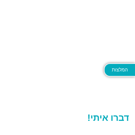
המלצות
יש לכם שאלות? רוצים לקבוע תור?
דברו איתי!
052.588.8050
קיבוץ העוגן