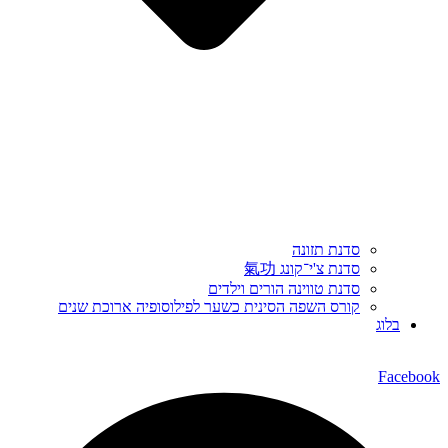
סדנת תזונה
סדנת צ'י־קונג 氣功
סדנת טווינה הורים וילדים
קורס השפה הסינית כשער לפילוסופיה ארוכת שנים
בלוג
Facebook