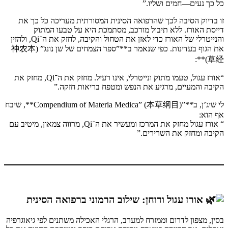
כל כך נעים—חמים ושליו.”
זו בדיוק הסיבה לכך שהרפואה הסינית המסורתית מעריכה כל כך את
דייסת האורז. ללא תיבול מורכב, מסתמכת היא על טבעו המתוק
והנייטרלי של האורז כדי לאזן את הטחול והקיבה, לחזק את ה־Qi, ולהזין
את הגוף בעדינות. כפי שנאמר ב**”ספר הצמחים של שן נונג” (神农本
草经)**:
“אורז עגול, טעמו מתוק ונייטרלי, אינו רעיל. מחזק את ה־Qi, מחזק את
הקיבה והמעיים, מרגיע את הנפש ומטפח בריאות חזקה.”
לי שיג’ן, ב**”Compendium of Materia Medica” (本草纲目)**, שיבח
אף הוא:
“ אורז עגול מחזק את המרכז ומעשיר את ה־Qi, מרווה צמאון, מיטיב עם
הקיבה ומחזק את השרירים.”
אורז עגול ודוחן: שילוב הרמוני ברפואה הסינית
בסין, מצפון לדרום וממזרח למערב, הרגלי האכילה משתנים לפי גיאוגרפיה