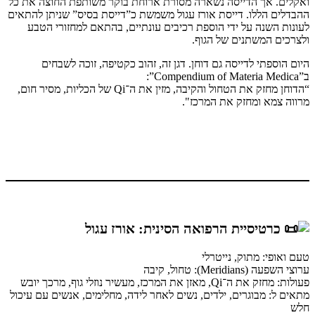
ואקלים. אך הדייסה נשארה מסורת ארוחת בוקר משותפת החוצה את כל
ההבדלים הללו. דייסת אורז עגול משמשת כ”דייסת בסיס” שניתן להתאים
לעונות השנה על ידי הוספת רכיבים עונתיים, בהתאם למחזורי הטבע
ולצרכים המשתנים של הגוף.
היום הוספתי לדייסה גם דוחן. דגן זה, זהוב כקטיפה, זוכה לשבחים
ב”Compendium of Materia Medica”:
“הדוחן מחזק את הטחול והקיבה, מזין את ה־Qi של הכליות, מסיר חום,
מרווה צמא ומחזק את המרכז".
כרטיסיית הרפואה הסינית: אורז עגול
טעם ואופי: מתוק, נייטרלי
ערוצי השפעה (Meridians): טחול, קיבה
פעולות: מחזק את ה־Qi, מאזן את המרכז, מעשיר נוזלי גוף, מרכך יובש
מתאים ל: מבוגרים, ילדים, נשים לאחר לידה, מחלימים, אנשים עם עיכול
חלש