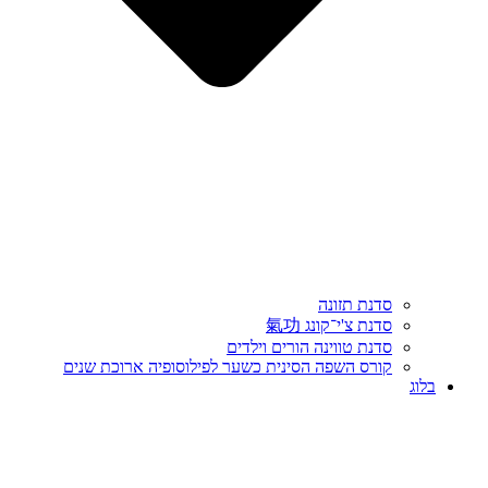
סדנת תזונה
סדנת צ'י־קונג 氣功
סדנת טווינה הורים וילדים
קורס השפה הסינית כשער לפילוסופיה ארוכת שנים
בלוג