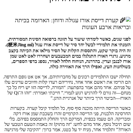
קערת דייסת אורז עגולה ודוחן: הארומה בכיתה
ובריאות ארבע העונות
לפני שנים, כאשר לימדתי שיעור על תזונה ברפואה הסינית המסורתית,
הזמנתי את תלמידיי לבשל יחד סיר של דייסת אורז עגול (粳米Jīng mǐ).
זה היה בוקר שקט, והתססות הקלות של הסיר מילאו את הכיתה בקצב
מרגיע. גרגרי האורז התגלגלו במים המבעבעים ושחררו לאט לאט שמן
אורז לבנבן ועדין. בהדרגה, הניחוח חלחל לאוויר, נספג בדפי הספרים,
בשולחנות העץ, ואפילו הרך את האווירה כולה.
תחילה ישבו התלמידים רכונים על מחברותיהם, אך אט אט גופם התרפה.
הם הרימו את ראשם אחד אחד, נחיריהם רעדו קלות וחיוכים עדינים עלו
על פניהם. אחד מהם אמר בהפתעה: “המורה, לדייסה הזו יש ריח כל כך
מנחם—זה גורם לי להרגיש רגוע לגמרי.” חייכתי ואמרתי: “זהו ה־Qi של
האורז—הביטוי הרך ביותר של אנרגיית הדגן.”
כאשר הדייסה הייתה מוכנה סוף סוף, כל תלמיד קיבל קערה. בקערות
החרסינה הלבנות, פני הדייסה הקרמיים זהרו בשכבת שמן אורז דקה
ומבריקה. הם טעמו בכפית, המרקם הרך והחלק התמסמס בפיהם. בלי
שום תיבול נוסף, אחד מהם לחש: “זה מתוק! זה באמת הטעם הטבעי של
האורז?” ותלמיד אחר, מניח יד על בטנו, אמר ברוך: “הקיבה שלי מרגישה