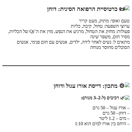
כרטיסיית הרפואה הסינית: דוחן
טעם ואופי: מתוק, מעט קריר
ערוצי השפעה: טחול, קיבה, כליות
פעולות: מחזק את הטחול, מרגיע את הנפש, מזין את ה־Qi של הכליות,
מסיר חום, משפר שינה
מתאים ל: נשים לאחר לידה, ילדים, אנשים עם חום פנימי, אנשים
הסובלים מחוסר מנוחה
מתכון: דייסת אורז עגול ודוחן
רכיבים (ל-2–3 מנות):
– אורז עגול – 50 גרם
– דוחן– 50 גרם
– מים – 1.2 ליטר
– היחס בין אורז למים הוא 1:10