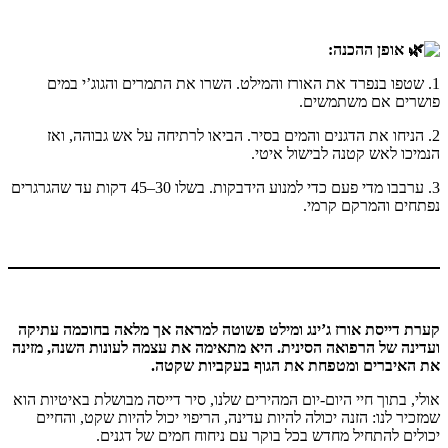
אופן ההכנה:
1. שטפו בנפרד את האורז והמילט. השרו את התמרים והגוג’י במים
פושרים אם משתמשים.
2. הניחו את הדגנים והמים בסיר. הביאו לרתיחה על אש גבוהה, ואז
הנמיכו לאש קטנה לבישול איטי.
3. ערבבו מדי פעם כדי למנוע הידבקות. בשלו 30–45 דקות עד שהגרגרים
נפתחים והמרקם קרמי.
קערת דייסת אורז ג’ינג ומילט פשוטה למראה אך מלאה בחוכמה עתיקה
ועדינה של הרפואה הסינית. היא מתאימה את עצמה לעונות השנה, מזינה
את האיברים ומטפחת את הגוף בעקביות שקטה.
אולי, בתוך חיי היום-יום המהירים שלנו, סיר דייסה מבושלת באיטיות הוא
שמזכיר לנו: הזנה יכולה להיות עדינה, הריפוי יכול להיות שקט, והחיים
יכולים להתחיל מחדש בכל בוקר עם ניחוח חמים של דגנים.