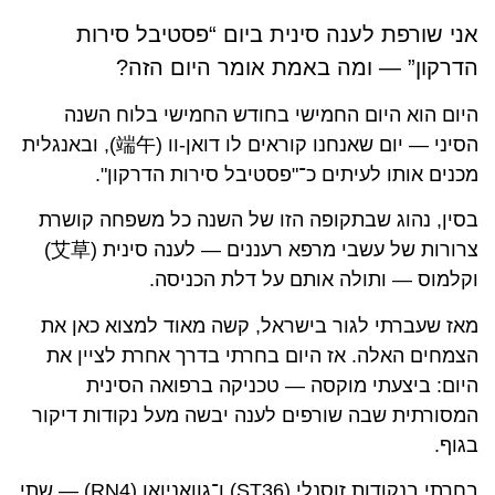
אני שורפת לענה סינית ביום “פסטיבל סירות
הדרקון” — ומה באמת אומר היום הזה?
היום הוא היום החמישי בחודש החמישי בלוח השנה
הסיני — יום שאנחנו קוראים לו דואן-וו (端午), ובאנגלית
מכנים אותו לעיתים כ־"פסטיבל סירות הדרקון".
בסין, נהוג שבתקופה הזו של השנה כל משפחה קושרת
צרורות של עשבי מרפא רעננים — לענה סינית (艾草)
וקלמוס — ותולה אותם על דלת הכניסה.
מאז שעברתי לגור בישראל, קשה מאוד למצוא כאן את
הצמחים האלה. אז היום בחרתי בדרך אחרת לציין את
היום: ביצעתי מוקסה — טכניקה ברפואה הסינית
המסורתית שבה שורפים לענה יבשה מעל נקודות דיקור
בגוף.
בחרתי בנקודות זוסנלי (ST36) ו־גוואניואן (RN4) — שתי