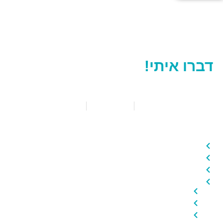
יש לכם שאלות? רוצים לקבוע תור?
דברו איתי!
052.588.8050
קיבוץ העוגן
כל הזכויות שמורות להאולן וו
הצהרת נגישות
הפקת האתר 'הצוללת'
מה באתר?
בית
אודות
הטכניקות
הרצאות וסדנאות
סדנת תזונה
סדנת צ'י־קונג 氣功
סדנת טווינה הורים וילדים