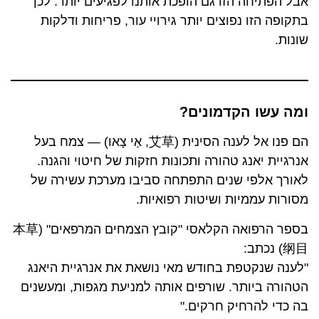
אבל הפתיחה הזו גם הופכת אותנו לפגיעים יותר. לכן
בתקופה הזו נפוצים יותר גירויי עור, פריחות ודלקות
שונות.
ומה עשו הקדמונים?
הם פנו אל לענה הסינית (艾草, אַי צָאו) — צמח בעל
אנרגיית יאנג טהורה ותכונות חזקות של חיטוי והגנה.
לאורך אלפי שנים התפתחה סביבו מערכת עשירה של
מסורות עממיות ושיטות רפואיות.
בספר הרפואה הקלאסי "קובץ הצמחים המרפאים" (本草
纲目) נכתב:
"לענה שנקטפת בחודש מאי נושאת את אנרגיית היאנג
הטהורה ביותר. שורפים אותה למניעת מגפות, ומעשנים
בה כדי להרחיק חרקים."