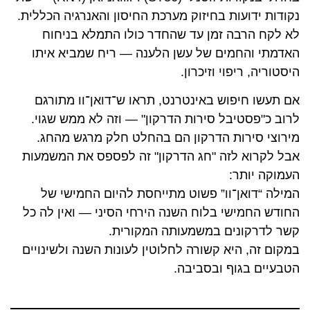
נקודות ידועות בחיזוק מערכת החיסון והאנרגיה הכללית.
לא לקח הרבה זמן עד שהחדר כולו התמלא בניחוח
האדמתי והחמים של עשן הלענה — ריח שמביא איתו
היסטוריה, ריפוי וזיכרון.
אם תעשו חיפוש באינטרנט, תראו ש־דואן־וו מתורגם
לרוב כ"פסטיבל סירות הדרקון" — וזה לא ממש שגוי.
מירוצי סירות הדרקון הם בהחלט חלק מרגש מהחג.
אבל לקרוא לזה "חג הדרקון" זה לפספס את המשמעות
העמוקה יותר:
המילה “דואן־וו” פשוט מתייחסת להיום החמישי של
החודש החמישי בלוח השנה הירחי הסיני — ואין לה כל
קשר לדרקונים במשמעותה המקורית.
במקום זה, היא קשורה לחלוטין לעונות השנה ולשינויים
הטבעיים בגוף ובסביבה.