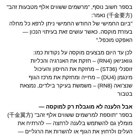
בספר חשוב נוסף, "מרשמים ששווים אלף מטבעות זהב"
(千金要方) נאמר:
"ביום החמישי של החודש החמישי ניתן לרפא כל מחלה
בעזרת מוקסה. כאשר עושים זאת בעיתוי הנכון —
האפקט מוכפל."
לכן עד היום מבצעים מוקסה על נקודות כמו:
גוואניואן (RN4) – חזקת את האנרגיה והכליות
זוסנלי (ST36) – מחזקת את החיסון והעיכול
מינגמן (DU4) – מחייה ומחזקת את מרכז הגוף
שנצ’ואה (RN8) – משמשת בעיקר בילדים, נמצאת
בטבור
אבל הלענה לא מוגבלת רק למוקסה —
בספר "תוספת למרשמים ששווים אלף זהב" (千金翼方)
מומלץ גם להשתמש בלענה לרחצה — להרתיח את
העלים ולרחוץ את הגוף או להשרות את הרגליים —