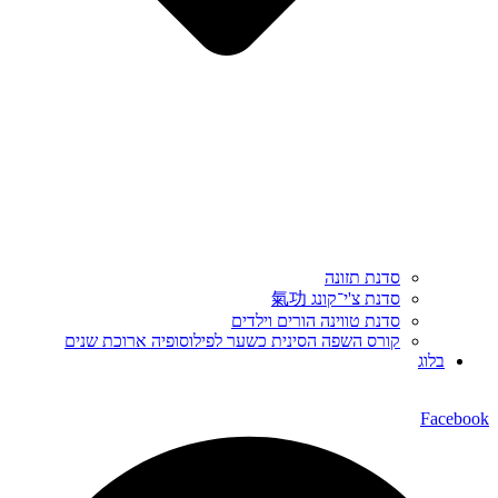
סדנת תזונה
סדנת צ'י־קונג 氣功
סדנת טווינה הורים וילדים
קורס השפה הסינית כשער לפילוסופיה ארוכת שנים
בלוג
Facebook