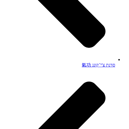
סדנת צ'י־קונג 氣功