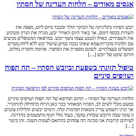
אגסים מאודים – הלחות העדינה של הסתיו
יובש הסתיו בקליניקה טל הבוקר הולך ומכבד מיום ליום, מצפה את
השדות בכסף דומם. אך באור היום האוויר יבש, מגרה את הגרון ומבקיע
את השפתיים, כאילו הטבע עצמו נושף יובש. במרפאה המטופלים מגיעים
עם תלונות מוכרות:צמא שאינו נכבה במים,שיעול יבש ללא ליחה,מעיים
הפועלים בעצלתיים. לשונם מספרת את הסיפור. אדומה וחסרת נוזלים,
חותם שקט של יובש […]
טיפול תזונתי בשפעת וביובש הסתיו – תה תפוח
ושזיפים סיניים
הלחות העדינה של הסתיו – החום המרפא של תה תפוח ושזיפים סיניים
כמעט מבלי לשים לב, הסתיו המאוחר כבר כאן.הרוח מתחילה להתקרר,
אך קרני השמש עדיין נושאות חמימות קלה. הימים יבשים והלילות צוננים.
זו עונה שבה היובש שבחוץ נמשך, בעוד נוזלי הגוף מתמעטים בהדרגה.
לעיתים קרובות אני מכינה תה צמחים בהתאם לעונות השנה. זהו ביטוי
[…]