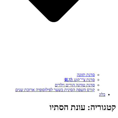
סדנת תזונה
סדנת צ'י־קונג 氣功
סדנת טווינה הורים וילדים
קורס השפה הסינית כשער לפילוסופיה ארוכת שנים
בלוג
קטגוריה:
עונת הסתיו