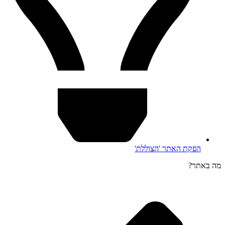
הפקת האתר 'הצוללת'
מה באתר?