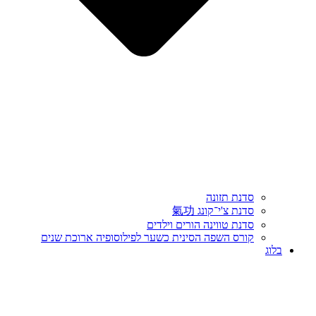
סדנת תזונה
סדנת צ'י־קונג 氣功
סדנת טווינה הורים וילדים
קורס השפה הסינית כשער לפילוסופיה ארוכת שנים
בלוג