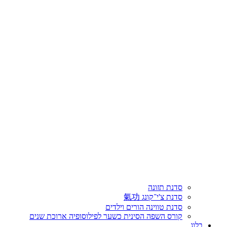
סדנת תזונה
סדנת צ'י־קונג 氣功
סדנת טווינה הורים וילדים
קורס השפה הסינית כשער לפילוסופיה ארוכת שנים
בלוג