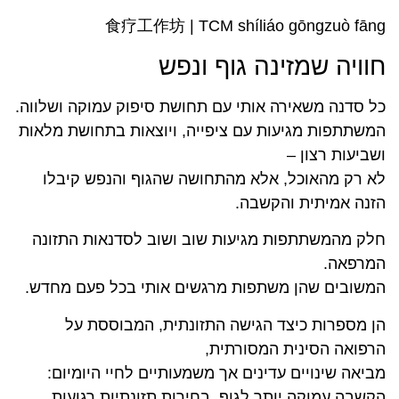
食疗工作坊 | TCM shíliáo gōngzuò fāng
חוויה שמזינה גוף ונפש
כל סדנה משאירה אותי עם תחושת סיפוק עמוקה ושלווה.
המשתתפות מגיעות עם ציפייה, ויוצאות בתחושת מלאות
ושביעות רצון –
לא רק מהאוכל, אלא מהתחושה שהגוף והנפש קיבלו
הזנה אמיתית והקשבה.
חלק מהמשתתפות מגיעות שוב ושוב לסדנאות התזונה
המרפאה.
המשובים שהן משתפות מרגשים אותי בכל פעם מחדש.
הן מספרות כיצד הגישה התזונתית, המבוססת על
הרפואה הסינית המסורתית,
מביאה שינויים עדינים אך משמעותיים לחיי היומיום:
הקשבה עמוקה יותר לגוף, בחירות תזונתיות רגועות