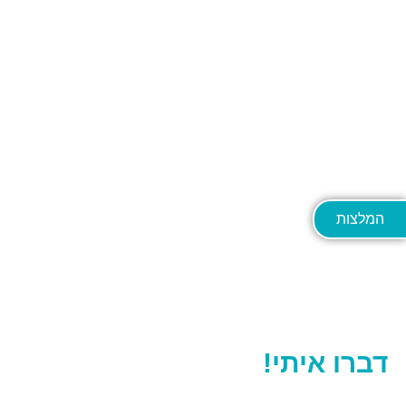
המלצות
יש לכם שאלות? רוצים לקבוע תור?
דברו איתי!
052.588.8050
קיבוץ העוגן