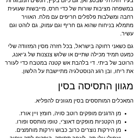
בעיר הולדתי שבסצ’ואן, גם כיום בקיץ, הנשים המבוגרות
במשפחה מציבות שורות של כדי חרס, מייבשות שעועית
רחבה ומשלבות פלפלים חריפים עם מלח. האוויר
מתמלא בניחוח שהוא גם חריף וגם עמוק, גם לוהט וגם
עשיר.
גם כשאני רחוקה בישראל, בכל חזרה מסין המזוודה שלי
כמעט תמיד מכילה שתיים או שלוש צנצנות של ג’יאנג,
הרוטב של ביתי. די בלהבת אש קטנה במטבח כדי לעורר
את ריחו, ובן רגע הנוסטלגיה מתיישבת על הלשון.
מגוון התסיסה בסין
המאכלים המותססים בסין מגוונים להפליא.
מן הדגנים מופקים רוטב סויה, חומץ ויין אורז.
מן הקטניות מופקים דאוצ’י, טופו מותסס ופורו.
מן הירקות נוצרים כרוב כבוש וירקות מוחמצים.