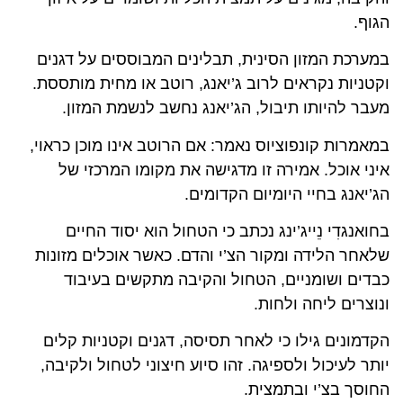
הגוף.
במערכת המזון הסינית, תבלינים המבוססים על דגנים
וקטניות נקראים לרוב ג’יאנג, רוטב או מחית מותססת.
מעבר להיותו תיבול, הג’יאנג נחשב לנשמת המזון.
במאמרות קונפוציוס נאמר: אם הרוטב אינו מוכן כראוי,
איני אוכל. אמירה זו מדגישה את מקומו המרכזי של
הג’יאנג בחיי היומיום הקדומים.
בחואנגדִי נֵייג’ינג נכתב כי הטחול הוא יסוד החיים
שלאחר הלידה ומקור הצ’י והדם. כאשר אוכלים מזונות
כבדים ושומניים, הטחול והקיבה מתקשים בעיבוד
ונוצרים ליחה ולחות.
הקדמונים גילו כי לאחר תסיסה, דגנים וקטניות קלים
יותר לעיכול ולספיגה. זהו סיוע חיצוני לטחול ולקיבה,
החוסך בצ’י ובתמצית.