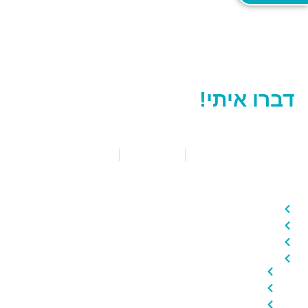
יש לכם שאלות? רוצים לקבוע תור?
דברו איתי!
052.588.8050
קיבוץ העוגן
כל הזכויות שמורות להאולן וו
הצהרת נגישות
הפקת האתר 'הצוללת'
מה באתר?
בית
אודות
הטכניקות
הרצאות וסדנאות
סדנת תזונה
סדנת צ'י־קונג 氣功
סדנת טווינה הורים וילדים