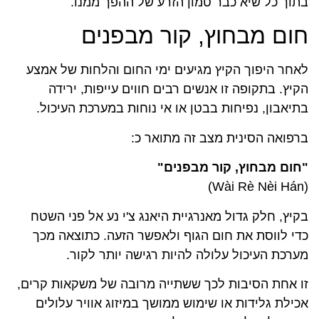
בתוך כל שיא כבר טמון הזרע של ההפך ממנו.
חום מבחוץ, קור מבפנים
לאחר היפוך הקיץ מגיעים ימי החום והלחות של אמצע
הקיץ. בתקופה זו אנשים רבים חווים עייפות, ירידה
בתיאבון, נפיחות בבטן או אי נוחות במערכת העיכול.
ברפואה הסינית מצב זה מתואר כ:
"חום מבחוץ, קור מבפנים"
(Wài Rè Nèi Hán)
בקיץ, חלק גדול מאנרגיית היאנג צ'י נע אל פני השטח
כדי לווסת את חום הגוף ולאפשר הזעה. כתוצאה מכך
מערכת העיכול עלולה להיות רגישה יותר לקור.
זו אחת הסיבות לכך ששתייה מרובה של משקאות קרים,
אכילת גלידות או שימוש ממושך במיזוג אוויר עלולים