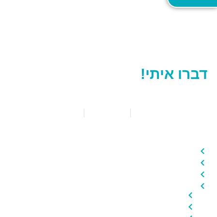
יש לכם שאלות? רוצים לקבוע תור?
דברו איתי!
052.588.8050
קיבוץ העוגן
כל הזכויות שמורות להאולן וו
הצהרת נגישות
הפקת האתר 'הצוללת'
מה באתר?
בית
אודות
הטכניקות
הרצאות וסדנאות
סדנת תזונה
סדנת צ'י־קונג 氣功